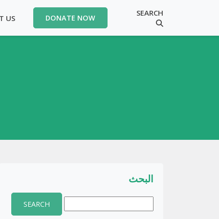
SEARCH
T US
DONATE NOW
البحث
Search
for: