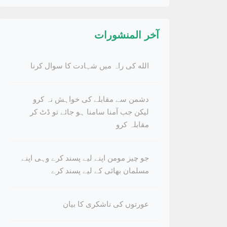
آخر المنشورات
الله کی راہ میں شہادت کا سوال کرنا
دشمن سے مقابلے کی خواہش نہ کرو
لیکن جب آمنا سامنا ہو جائے تو ڈٹ کر
مقابلہ کرو
جو چیز مومن اپنے لیے پسند کرے وہی اپنے
مسلمان بھائی کے لیے پسند کرے
عورتوں کی ناشکری کا بیان