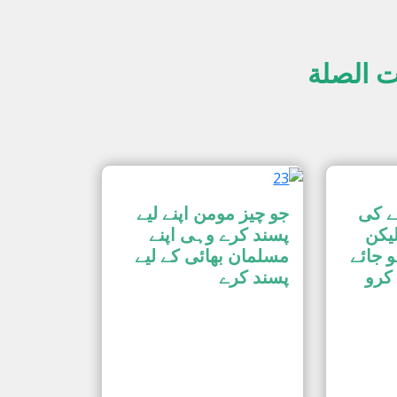
ت الصلة
ے کی
جو چیز مومن اپنے لیے
یکن
پسند کرے وہی اپنے
و جائے
مسلمان بھائی کے لیے
 کرو
پسند کرے