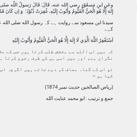
وعَنِ ابنِ مَسعُوْدٍ رضي الله عنه، قَالَ:
قَالَ رَسولُ اللّه صلى الل
إِلَهَ إِلَّا هُوَ الْحَيُّ الْقَيُّومُ وَأَتُوبُ إِلَيْهِ، غُفِرَتْ ذُنُوْبُہُ وَ اِن کَانَ ق
سیدنا ابن مسعود سے روایت ہے کہ رسول الله صلى الله ع
کہے
اَسْتَغْفِرُ اللّٰهَ الَّذِي لَا إِلَهَ إِلَّا هُوَ الْحَيُّ الْقَيُّومُ وَأَتُوبُ إِلَيْهِ
کہ میں اس الله سے بخشش طلب کرتا ہوں جس کے عل
نگران ہے، اور میں اسی ہی کی طرف رجوع کرتا ہ
تو اس کے گناہ معاف کر دیے جاتے ہیں اگرچہ اس 
کیا ہو –
(ریاض الصالحین حدیث نمبر 1874)
جمع و ترتیب :
ابو محمد عنایت الله