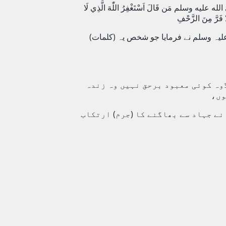
ه عليه وسلم مَن قَالَ اَسْتَغْفِرُ اللّٰهَ الَّذِي لَا
َدْ فَرَّ مِنَ الزَّحْفِ
لیہ وسلم نے فرمایا جو شخص یہ (کلمات)
اوہ کوئی معبود برحق نہیں وہ زندہ
وں،
نے جہاد سے بھاگنے کا (جرم) ارتکاب