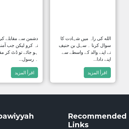
الله کی راہ میں شہادت کا
دشمن سے مقابلے ک
سوال کرنا ۔ سہل بن حنیف
نہ کرو لیکن جب آمنا
نے اپنے والد کے واسطے سے
ہو جائے تو ڈٹ کر مق
اپنے دادا…
۔ رسول…
اقرأ المزيد
اقرأ المزيد
bawiyyah
Recommended
Links