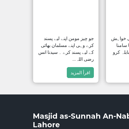
ی خواہش
جو چیز مومن اپنے لیے پسند
 سامنا
کرے وہی اپنے مسلمان بھائی
ابلہ کرو
کے لیے پسند کرے ۔ سیدنا انس
رضی اللہ…
اقرأ المزيد
Masjid as-Sunnah An-Na
Lahore