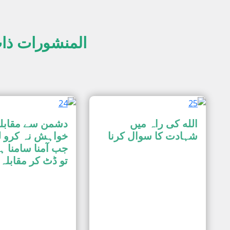
المنشورات ذا
الله کی راہ میں
دشمن سے مقابل
شہادت کا سوال کرنا
خواہش نہ کرو ل
جب آمنا سامنا ہ
تو ڈٹ کر مقابلہ