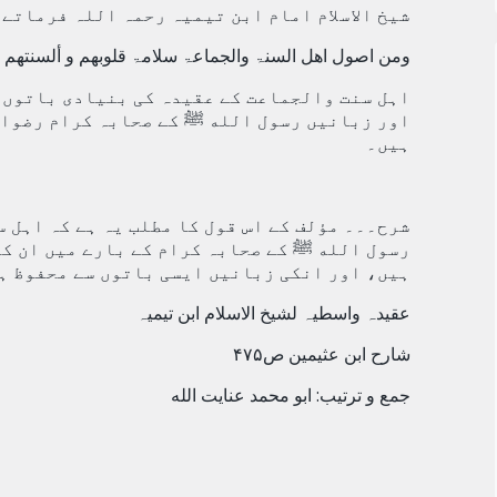
شیخ الاسلام امام ابن تیمیہ رحمہ اللہ فرماتے 
ومن اصول اھل السنۃ والجماعۃ سلامۃ قلوبھم و ألسنتھم 
اہل سنت والجماعت کے عقیدہ کی بنیادی باتوں م
اور زبانیں رسول الله ﷺ کے صحابہ کرام رضوان 
ہیں۔
شرح۔۔۔ مؤلف کے اس قول کا مطلب یہ ہے کہ اہل س
رسول الله ﷺ کے صحابہ کرام کے بارے میں ان کے
ہیں، اور انکی زبانیں ایسی باتوں سے محفوظ ہی
عقیدہ واسطیہ
لشیخ الاسلام ابن تیمیہ
شارح ابن عثیمین ص۴۷۵
جمع و ترتیب: ابو محمد عنایت الله