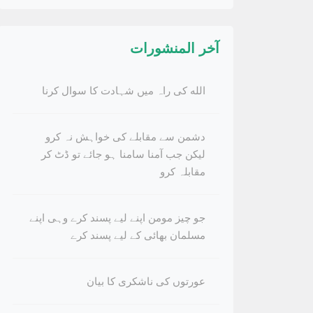
آخر المنشورات
الله کی راہ میں شہادت کا سوال کرنا
دشمن سے مقابلے کی خواہش نہ کرو
لیکن جب آمنا سامنا ہو جائے تو ڈٹ کر
مقابلہ کرو
جو چیز مومن اپنے لیے پسند کرے وہی اپنے
مسلمان بھائی کے لیے پسند کرے
عورتوں کی ناشکری کا بیان