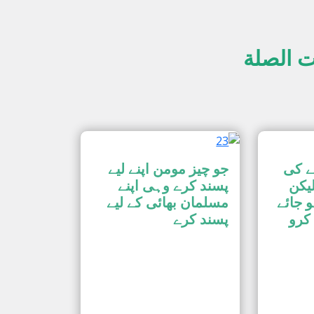
ت الصلة
ے کی
جو چیز مومن اپنے لیے
یکن
پسند کرے وہی اپنے
و جائے
مسلمان بھائی کے لیے
 کرو
پسند کرے