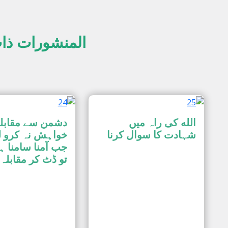
المنشورات ذا
الله کی راہ میں
دشمن سے مقابل
شہادت کا سوال کرنا
خواہش نہ کرو ل
جب آمنا سامنا ہ
تو ڈٹ کر مقابلہ