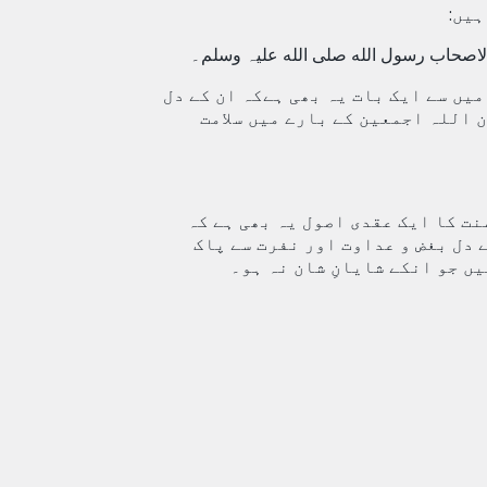
ہیں:
لاصحاب رسول الله صلی الله علیہ وسلم۔
یں سے ایک بات یہ بھی ہےکہ ان کے دل
اللہ اجمعین کے بارے میں سلامت
نت کا ایک عقدی اصول یہ بھی ہے کہ
 دل بغض و عداوت اور نفرت سے پاک
ں جو انکے شایانِ شان نہ ہو۔