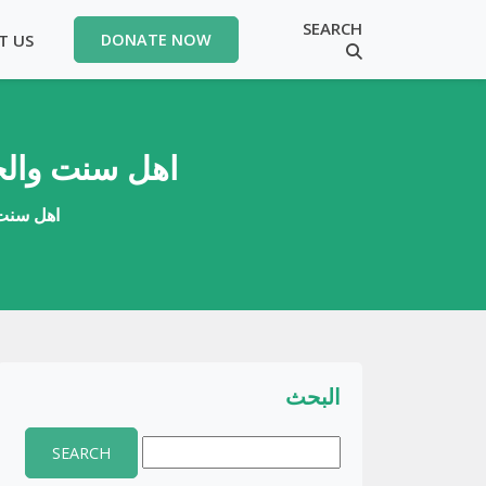
SEARCH
T US
DONATE NOW
اھل سنت والج
اھل سنت 
البحث
Search
for: