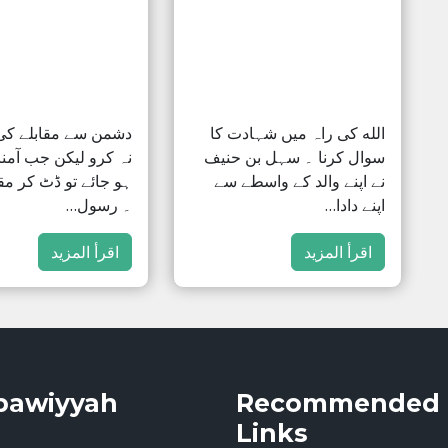
الله کی راہ میں شہادت کا
دشمن سے مقابلے ک
سوال کرنا ۔ سہل بن حنیف
نہ کرو لیکن جب آمنا
نے اپنے والد کے واسطے سے
ہو جائے تو ڈٹ کر مق
اپنے دادا…
۔ رسول…
اقرأ المزيد
اقرأ المزيد
bawiyyah
Recommended
Links