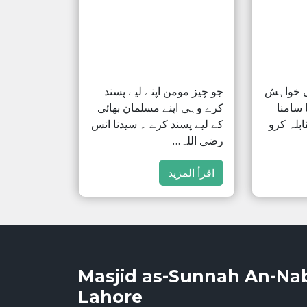
ی خواہش
جو چیز مومن اپنے لیے پسند
 سامنا
کرے وہی اپنے مسلمان بھائی
ابلہ کرو
کے لیے پسند کرے ۔ سیدنا انس
رضی اللہ…
اقرأ المزيد
Masjid as-Sunnah An-Na
Lahore