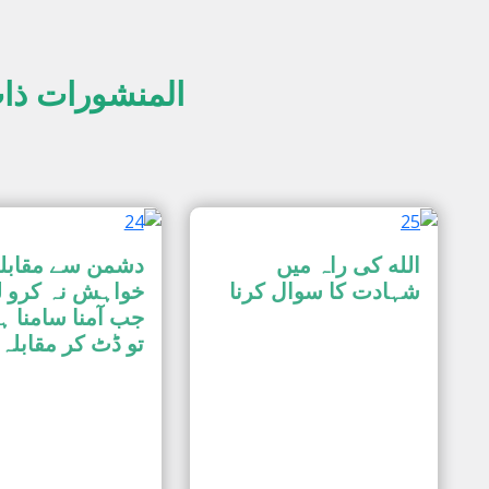
المنشورات ذا
الله کی راہ میں
دشمن سے مقابل
شہادت کا سوال کرنا
خواہش نہ کرو ل
جب آمنا سامنا ہ
تو ڈٹ کر مقابلہ