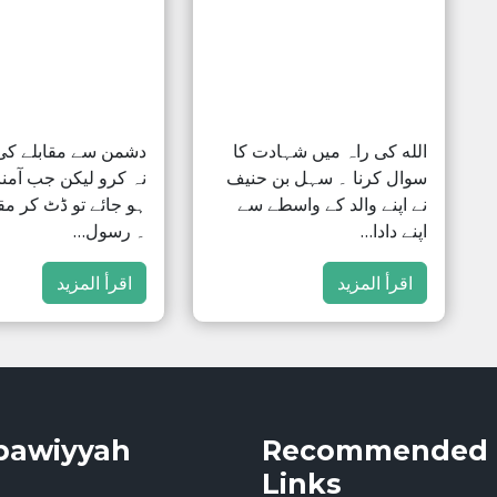
الله کی راہ میں شہادت کا
دشمن سے مقابلے ک
سوال کرنا ۔ سہل بن حنیف
نہ کرو لیکن جب آمنا
نے اپنے والد کے واسطے سے
ہو جائے تو ڈٹ کر مق
اپنے دادا…
۔ رسول…
اقرأ المزيد
اقرأ المزيد
bawiyyah
Recommended
Links