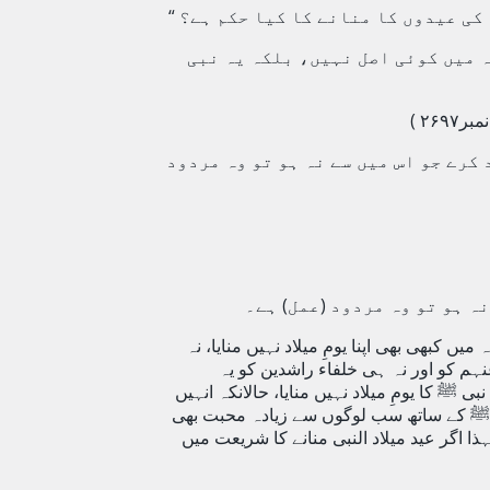
 کی عیدوں کا منانے کا کیا حکم ہے؟ “
ہ میں کوئی اصل نہیں، بلکہ یہ نبی
۲۶۹ )
کرے جو اس میں سے نہ ہو تو وہ مردود
ہ ہو تو وہ مردود (عمل) ہے۔
ں کبھی بھی اپنا یومِ میلاد نہیں منایا، نہ
ہم کو اور نہ ہی خلفاء راشدین کو یہ
 کا یومِ میلاد نہیں منایا، حالانکہ انہیں
 ﷺ
کے ساتھ سب لوگوں سے زیادہ محبت بھی
ذا اگر عید میلاد النبی منانے کا شریعت میں