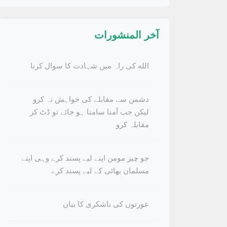
آخر المنشورات
الله کی راہ میں شہادت کا سوال کرنا
دشمن سے مقابلے کی خواہش نہ کرو
لیکن جب آمنا سامنا ہو جائے تو ڈٹ کر
مقابلہ کرو
جو چیز مومن اپنے لیے پسند کرے وہی اپنے
مسلمان بھائی کے لیے پسند کرے
عورتوں کی ناشکری کا بیان