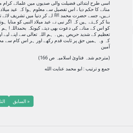
اسی طرح ابتدائی فضیلت
والی صدیوں میں علمائے کرام م
منانے کا حکم دیا ، اس تفصیل سے معلوم ہوا کہ عید میلا
نہیں، جسے حضرت محمد ﷺ لے کر دنیا میں تشریف لائے تھے
بنا کر کہتے ہیں کہ اگر نبی نے عید میلاد النبی کو منایا ہ
کو اس کے منانے کی دعوت بھی دیتے کیونکہ بحمداللہ! ہم 
تعظیم کے شدید حریص ہیں۔ ہم اللہ تعالی سے اپنے لیے اور
کہ وہ ہمیں حق پر ثابت قدم رکھے اور ہر اس کام سے
آمین
(مترجم شدہ فتاویٰ اسلامیہ ص 166)
جمع و ترتیب : ابو محمد عنایت الله
« السابق
الت