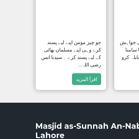
ی خواہش
جو چیز مومن اپنے لیے پسند
 سامنا
کرے وہی اپنے مسلمان بھائی
ابلہ کرو
کے لیے پسند کرے ۔ سیدنا انس
رضی اللہ…
اقرأ المزيد
Masjid as-Sunnah An-Na
Lahore