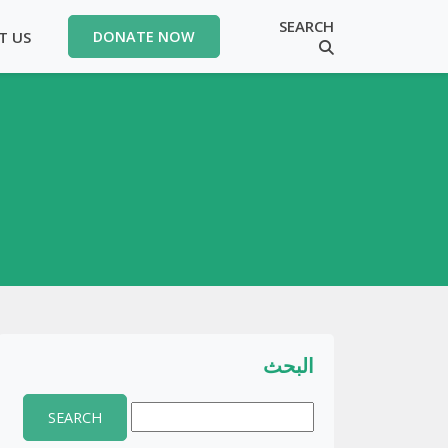
SEARCH
T US
DONATE NOW
البحث
Search
for: