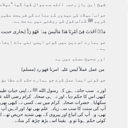
شیخ ابن باز رحمہ الله سے سوال کیا گیا
”میلاد
جواب : میلاد کی عیدوں کے منانے کی شریعت مطہر
کریم ﷺ کےاس قول کی روشنی میں بدعت ہے۔
مَنۡ اَحْدَثَ فِیْ اَمْرِنَا ھَذَا مَالَیسَ مِنہُ فَھُوَ رَدٌّ (بخاری حدیث نمبر۷
جو ہمارے اس دین میں کوئی ایسی نئی بات ایجاد 
ہے
۔
اور صحیح مسلم میں ہے
من عمل عملاً لیس
علیہ امرنا فھو رد (مسلم)
جو کوئی ایسا عمل کرے جو ہمارے حکم کے مطابق ن
اور یہ سب جانتے ہیں کہ رسول الله ﷺ نے اپنی حیاتِ طیبہ می
کبھی اس کا حکم دیا ، اور نہ ہی صحابہ کرام رضی الله عن
سکھایا۔ حضرات صحابہ کرام میں سے کسی نے کبھی بھی نبی ﷺ
آپ کی سنت کا سب سے زیادہ علم بھی تھا، اور انہیں آپ
تھی، وہ آپ کی اتباع اور پیروی کے بھی شدید حریص تھے. لہ
کوئی حکم ہوتا تو وہ یقینا اسے بڑھ چڑھ کر مناتے۔