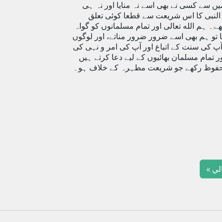
یں سے کسی نے بھی اسے نہ منایا اور نہ ہی
د النبی کا اس شریعت سے قطعا کوئی تعلق
۔ ہم الله تعالی اور تمام مسلمانوں کو گواہ
وتا تو ہم بھی اسے ضرور ضرور مناتے، اور لوگوں
آپ کی سنت کے اتباع اور آپ کی امر و نہی کی
 تمام مسلمان بھائیوں کے لیے دعا کرتے ہیں
 محفوظ رکھے جو شریعت مطہرہ کے خلاف ہو۔
الي »