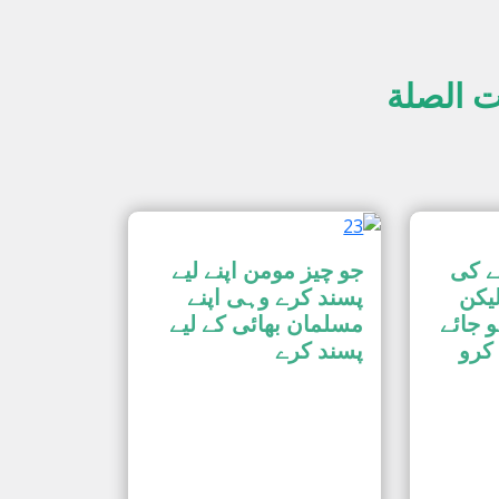
ت الصلة
ے کی
جو چیز مومن اپنے لیے
یکن
پسند کرے وہی اپنے
و جائے
مسلمان بھائی کے لیے
 کرو
پسند کرے