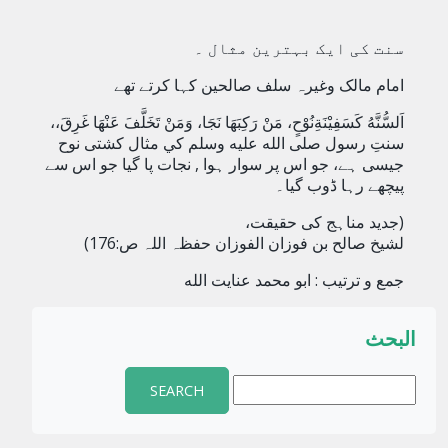
سنت کی ایک بہترین مثال ۔
امام مالک وغیرہ سلف صالحین کہا کرتے تھے
اَلسُّنَّهُ كَسَفِيْنَةِنُوْحٍ، مَنْ رَكِبَهَا نَجَا، وَمَنْ تَخَلَّفَ عَنْهَا غَرِقَ،،
سنتِ رسول صلى الله عليه وسلم كي مثال كشتی نوح
جیسی ہے، جو اس پر سوار ہوا , نجات پا گیا جو اس سے
پیچھے رہا ڈوب گیا۔
(جدید مناہج کی حقیقت،
لشیخ صالح بن فوزان الفوزان حفظہ اللہ ص:176)
جمع و ترتیب : ابو محمد عنایت الله
البحث
Search
for: