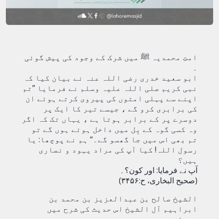
امتِ محمدیہ ﷺ میں شرک کے وجود کی پیش گوئی
۔
ابو سعید خدری رضی اللہ عنہ نے بیان کیا کہ
نبی کریم صلی اللہ علیہ وسلم نے فرمایا ”تم
اپنے سے پہلی امتوں کی پیروی کرتے ہوئے ان
کی برابری کرو گے ، جیسے تیر کا ایک پر
دوسرے پر کے برابر ہوتا ہے ، یہاں تک کہ اگر
وہ کسی گوہ کے بِل میں داخل ہوئے ہوں گے تو
تم بھی اس میں جا گھسو گے۔“ ہم نے پوچھا: یا
رسول اللہ! کیا آپ کی مراد یہود و نصاری
ہیں؟
آپ نے فرمایا: اور کون؟۔
(صحیح البخاری، ح:۳۴۵۶)
الشیخ صالح بن عبدالعزیز بن محمد بن
ابراہیم آل الشیخ اس حدیث کی شرح میں