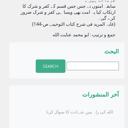
فرماتے ہیں ،
سابقہ امتوں نے جس جس قسم کے کفر و شرک کا
ارتکاب کیا یہ امت بھی ویسا ہی کفر و شرک ضرور
کرے گی۔
{غایۃ المرید فی شرح کتاب التوحید,, ص-144}
جمع و ترتیب :
ابو محمد عنایت الله
البحث
Search
for:
آخر المنشورات
الله کی راہ میں شہادت کا سوال کرنا