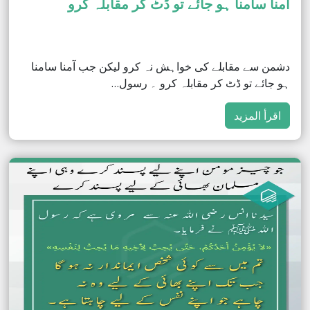
آمنا سامنا ہو جائے تو ڈٹ کر مقابلہ کرو
دشمن سے مقابلے کی خواہش نہ کرو لیکن جب آمنا سامنا
ہو جائے تو ڈٹ کر مقابلہ کرو ۔ رسول…
اقرأ المزيد