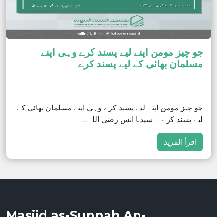
جو چیز مومن اپنے لیے پسند کرے وہی اپنے
مسلمان بھائی کے لیے پسند کرے
جو چیز مومن اپنے لیے پسند کرے وہی اپنے مسلمان بھائی کے
لیے پسند کرے ۔ سیدنا انس رضی اللہ…
اقرأ المزيد
Masjid as-Sunnah An-