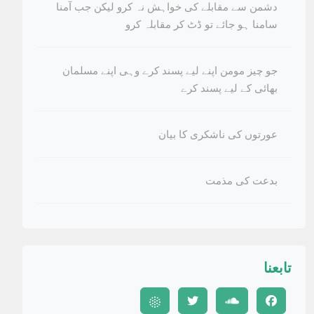
دشمن سے مقابلے کی خواہش نہ کرو لیکن جب آمنا
سامنا ہو جائے تو ڈٹ کر مقابلہ کرو
جو چیز مومن اپنے لیے پسند کرے وہی اپنے مسلمان
بھائی کے لیے پسند کرے
عورتوں کی ناشکری کا بیان
بدعت کی مذمت
تابعنا